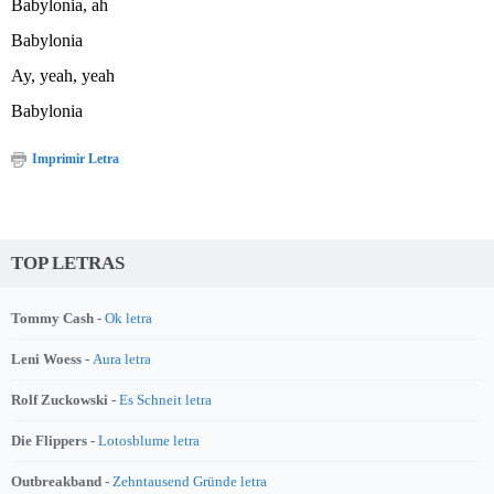
Babylonia, ah
Babylonia
Ay, yeah, yeah
Babylonia
Imprimir Letra
TOP LETRAS
Tommy Cash -
Ok letra
Leni Woess -
Aura letra
Rolf Zuckowski -
Es Schneit letra
Die Flippers -
Lotosblume letra
Outbreakband -
Zehntausend Gründe letra