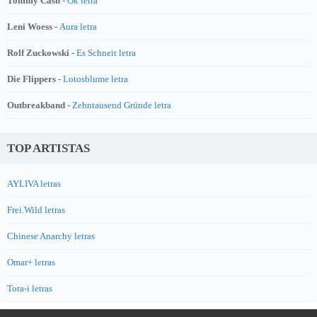
Tommy Cash -
Ok letra
Leni Woess -
Aura letra
Rolf Zuckowski -
Es Schneit letra
Die Flippers -
Lotosblume letra
Outbreakband -
Zehntausend Gründe letra
TOP ARTISTAS
AYLIVA letras
Frei.Wild letras
Chinese Anarchy letras
Omar+ letras
Tora-i letras