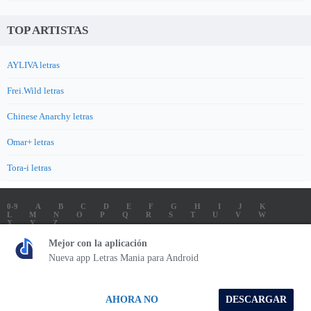
TOP ARTISTAS
AYLIVA letras
Frei.Wild letras
Chinese Anarchy letras
Omar+ letras
Tora-i letras
0-9
A
B
C
D
E
F
G
H
I
J
K
L
M
N
O
P
Q
R
S
T
U
V
W
X
Y
Z
LETRAS
SOUNDTRACK LETRAS
TOP 100 ARTISTAS
Mejor con la aplicación
TOP 100 LETRAS
ENVIA LETRAS
Nueva app Letras Mania para Android
Letrasmania.com - Copyright © 2026 - All Rights Reserved
AHORA NO
DESCARGAR