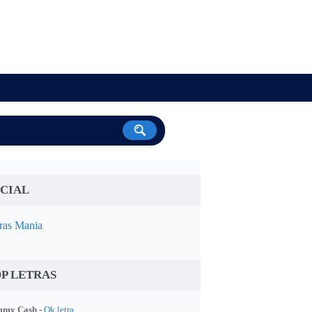
CIAL
ras Mania
P LETRAS
my Cash -
Ok letra