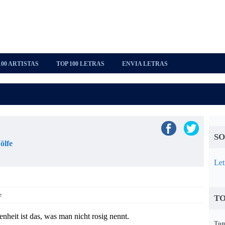
100 ARTISTAS
TOP 100 LETRAS
ENVIA LETRAS
SO
ölfe
Let
e
TO
heit ist das, was man nicht rosig nennt.
Tom