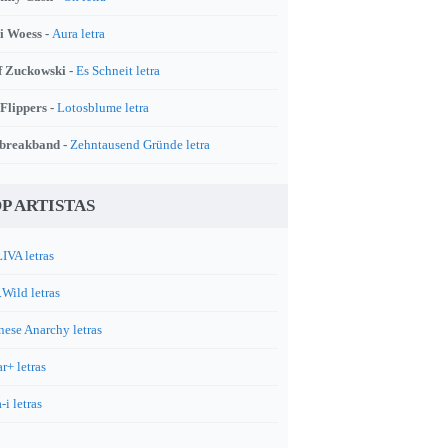
i Woess -
Aura letra
f Zuckowski -
Es Schneit letra
 Flippers -
Lotosblume letra
breakband -
Zehntausend Gründe letra
P ARTISTAS
IVA letras
.Wild letras
nese Anarchy letras
r+ letras
-i letras