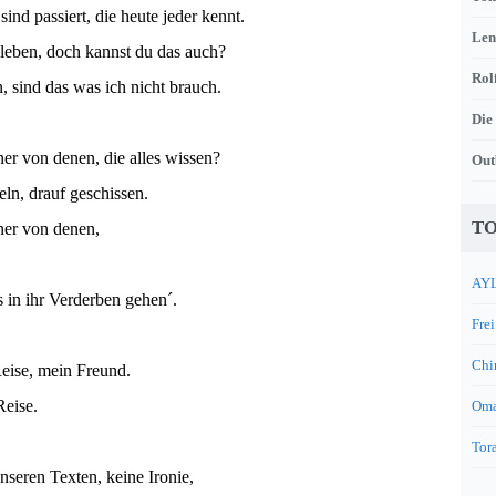
sind passiert, die heute jeder kennt.
Len
 leben, doch kannst du das auch?
Rol
 sind das was ich nicht brauch.
Die
ner von denen, die alles wissen?
Out
ln, drauf geschissen.
TO
ner von denen,
AYL
s in ihr Verderben gehen´.
Frei
Chi
eise, mein Freund.
Reise.
Oma
Tora
nseren Texten, keine Ironie,