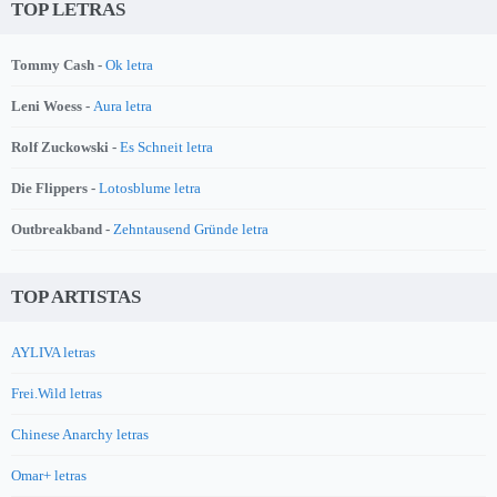
TOP LETRAS
Tommy Cash -
Ok letra
Leni Woess -
Aura letra
Rolf Zuckowski -
Es Schneit letra
Die Flippers -
Lotosblume letra
Outbreakband -
Zehntausend Gründe letra
TOP ARTISTAS
AYLIVA letras
Frei.Wild letras
Chinese Anarchy letras
Omar+ letras