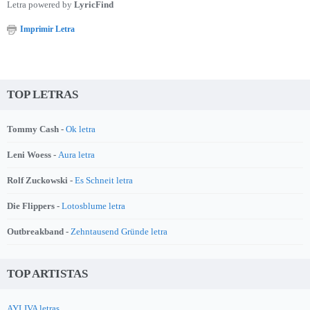
Letra powered by
LyricFind
Imprimir Letra
TOP LETRAS
Tommy Cash -
Ok letra
Leni Woess -
Aura letra
Rolf Zuckowski -
Es Schneit letra
Die Flippers -
Lotosblume letra
Outbreakband -
Zehntausend Gründe letra
TOP ARTISTAS
AYLIVA letras