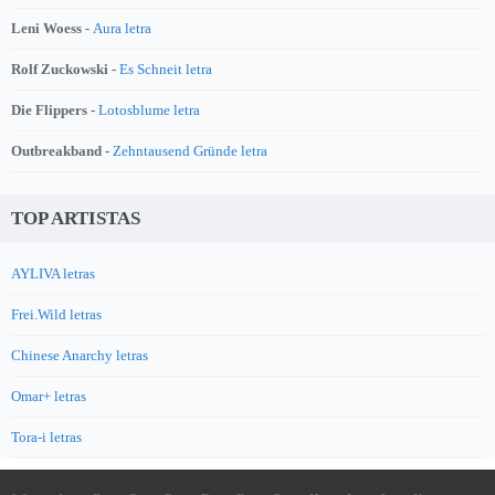
Leni Woess -
Aura letra
Rolf Zuckowski -
Es Schneit letra
Die Flippers -
Lotosblume letra
Outbreakband -
Zehntausend Gründe letra
TOP ARTISTAS
AYLIVA letras
Frei.Wild letras
Chinese Anarchy letras
Omar+ letras
Tora-i letras