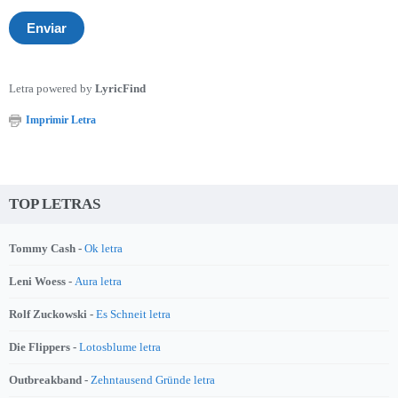
Letra powered by
LyricFind
Imprimir Letra
TOP LETRAS
Tommy Cash -
Ok letra
Leni Woess -
Aura letra
Rolf Zuckowski -
Es Schneit letra
Die Flippers -
Lotosblume letra
Outbreakband -
Zehntausend Gründe letra