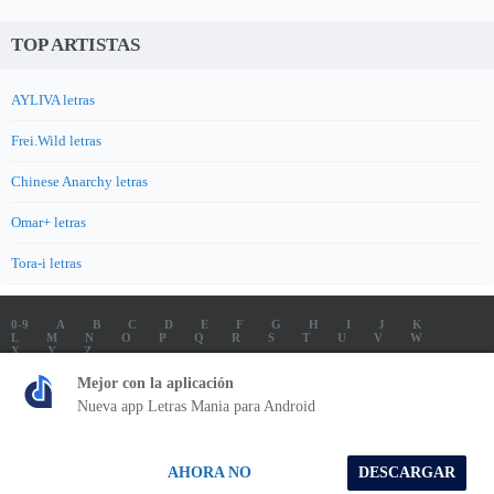
TOP ARTISTAS
AYLIVA letras
Frei.Wild letras
Chinese Anarchy letras
Omar+ letras
Tora-i letras
0-9
A
B
C
D
E
F
G
H
I
J
K
L
M
N
O
P
Q
R
S
T
U
V
W
X
Y
Z
LETRAS
SOUNDTRACK LETRAS
TOP 100 ARTISTAS
Mejor con la aplicación
TOP 100 LETRAS
ENVIA LETRAS
Nueva app Letras Mania para Android
Letrasmania.com - Copyright © 2026 - All Rights Reserved
AHORA NO
DESCARGAR