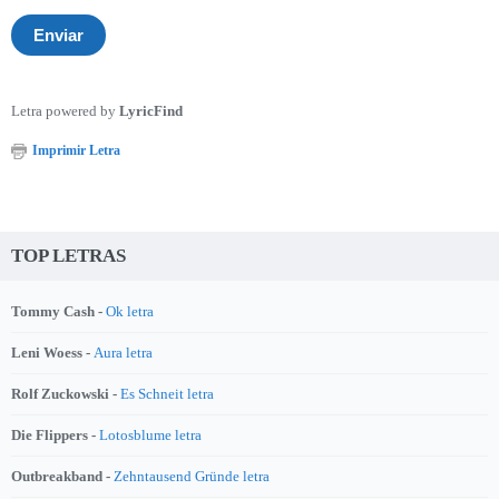
Letra powered by
LyricFind
Imprimir Letra
TOP LETRAS
Tommy Cash -
Ok letra
Leni Woess -
Aura letra
Rolf Zuckowski -
Es Schneit letra
Die Flippers -
Lotosblume letra
Outbreakband -
Zehntausend Gründe letra