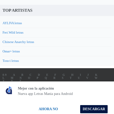
TOP ARTISTAS
AYLIVA letras
Frei.Wild letras
Chinese Anarchy letras
Omar+ letras
Tora-i letras
0-9
A
B
C
D
E
F
G
H
I
J
K
L
M
N
O
P
Q
R
S
T
U
V
W
X
Y
Z
LETRAS
SOUNDTRACK LETRAS
TOP 100 ARTISTAS
Mejor con la aplicación
TOP 100 LETRAS
ENVIA LETRAS
Nueva app Letras Mania para Android
Letrasmania.com - Copyright © 2026 - All Rights Reserved
AHORA NO
DESCARGAR