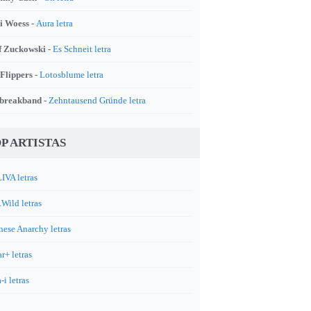
i Woess -
Aura letra
f Zuckowski -
Es Schneit letra
 Flippers -
Lotosblume letra
breakband -
Zehntausend Gründe letra
P ARTISTAS
IVA letras
.Wild letras
nese Anarchy letras
r+ letras
-i letras