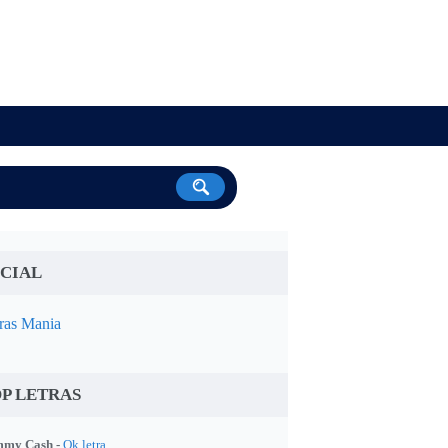
CIAL
ras Mania
P LETRAS
my Cash -
Ok letra