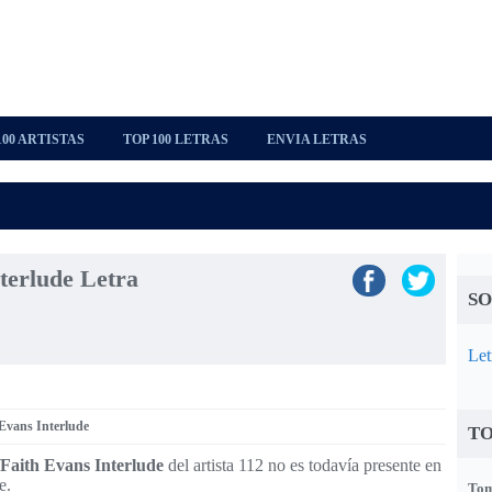
100 ARTISTAS
TOP 100 LETRAS
ENVIA LETRAS
terlude Letra
SO
Let
 Evans Interlude
TO
/Faith Evans Interlude
del artista 112 no es todavía presente en
e.
Tom