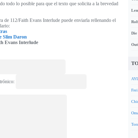
o todo lo posible para que el texto que solicita a la brevedad
Len
tra de 112/Faith Evans Interlude puede enviarla rellenando el
Rol
lario:
tras
Die
e Slim Daron
th Evans Interlude
Out
TO
AYL
trónico:
Frei
Chi
Oma
Tora