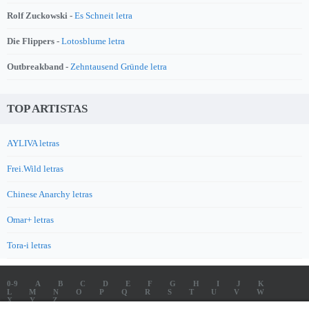
Rolf Zuckowski -
Es Schneit letra
Die Flippers -
Lotosblume letra
Outbreakband -
Zehntausend Gründe letra
TOP ARTISTAS
AYLIVA letras
Frei.Wild letras
Chinese Anarchy letras
Omar+ letras
Tora-i letras
0-9
A
B
C
D
E
F
G
H
I
J
K
L
M
N
O
P
Q
R
S
T
U
V
W
X
Y
Z